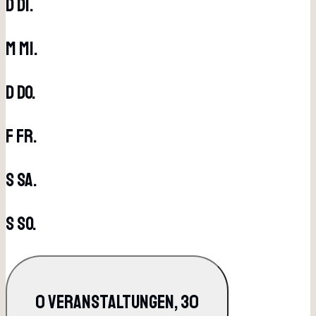
D
Di.
M
Mi.
D
Do.
F
Fr.
S
Sa.
S
So.
0 Veranstaltungen,
30