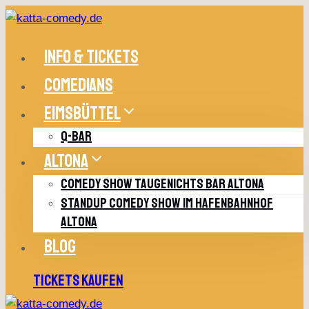
Zum
Inhalt
springen
INFO & TICKETS
COMEDIANS
EIMSBÜTTEL
Q-BAR
ALTONA
COMEDY SHOW TAUGENICHTS BAR ALTONA
STANDUP COMEDY SHOW IM HAFENBAHNHOF
ALTONA
BLOG
TICKETS KAUFEN