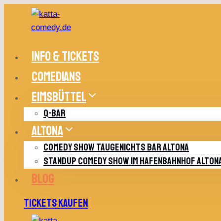
Zum
Inhalt
springen
INFO & TICKETS
COMEDIANS
EIMSBÜTTEL
Q-BAR
ALTONA
COMEDY SHOW TAUGENICHTS BAR ALTONA
STANDUP COMEDY SHOW IM HAFENBAHNHOF ALTON
BLOG
TICKETS KAUFEN