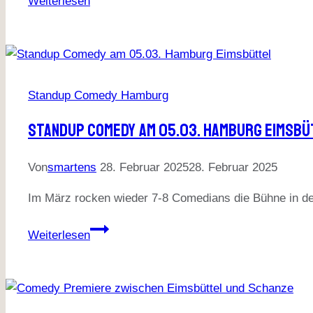
Weiterlesen
Abend
Standup-
Comedy
in
der
Standup Comedy Hamburg
Taugenichts
Bar
Standup Comedy Am 05.03. Hamburg Eimsbü
Altona
Von
smartens
28. Februar 2025
28. Februar 2025
Im März rocken wieder 7-8 Comedians die Bühne in de
Standup
Weiterlesen
Comedy
am
05.03.
Hamburg