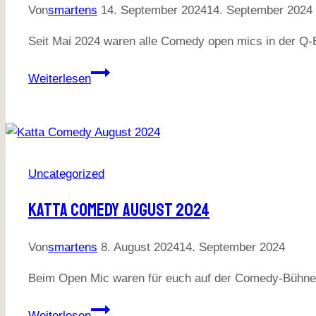
Von
smartens
14. September 2024
14. September 2024
Seit Mai 2024 waren alle Comedy open mics in der Q-
Q-
Weiterlesen
Bar
Comedy
2
mal
im
Uncategorized
monat
Katta Comedy August 2024
Von
smartens
8. August 2024
14. September 2024
Beim Open Mic waren für euch auf der Comedy-Bühne:
Katta
Weiterlesen