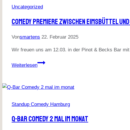
Eimsbüttel
Uncategorized
Comedy Premiere Zwischen Eimsbüttel Und
Von
smartens
22. Februar 2025
Wir freuen uns am 12.03. in der Pinot & Becks Bar m
Comedy
Weiterlesen
Premiere
zwischen
Eimsbüttel
und
Schanze
Standup Comedy Hamburg
Q-Bar Comedy 2 Mal Im Monat