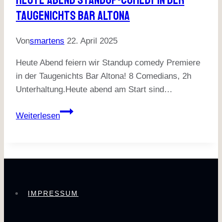
Taugenichts Bar Altona
Von
smartens
22. April 2025
Heute Abend feiern wir Standup comedy Premiere
in der Taugenichts Bar Altona! 8 Comedians, 2h
Unterhaltung.Heute abend am Start sind…
Heute
Weiterlesen
Abend
Standup-
Comedy
in
der
Taugenichts
IMPRESSUM
Bar
Altona