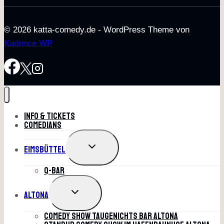
© 2026 katta-comedy.de - WordPress Theme von
Kadence WP
Info & Tickets
Comedians
UNTERMENÜ
Eimsbüttel
UMSCHALTEN
Q-Bar
UNTERMENÜ
Altona
UMSCHALTEN
Comedy Show Taugenichts Bar Altona