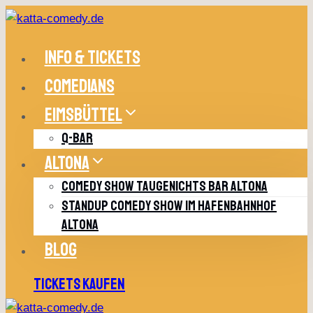
Zum
Inhalt
springen
INFO & TICKETS
COMEDIANS
EIMSBÜTTEL
Q-BAR
ALTONA
COMEDY SHOW TAUGENICHTS BAR ALTONA
STANDUP COMEDY SHOW IM HAFENBAHNHOF
ALTONA
BLOG
TICKETS KAUFEN