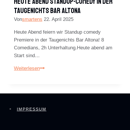
Heute Abend Standup-Comedy In Der
Taugenichts Bar Altona
Von
smartens
22. April 2025
Heute Abend feiern wir Standup comedy
Premiere in der Taugenichts Bar Altona! 8
Comedians, 2h Unterhaltung.Heute abend am
Start sind…
Heute
Weiterlesen
Abend
Standup-
Comedy
in
der
IMPRESSUM
Taugenichts
Bar