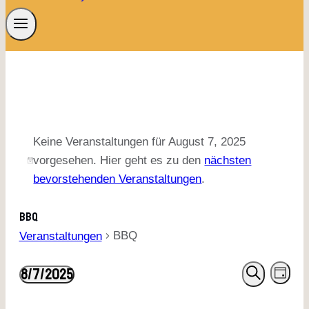
Keine Veranstaltungen für August 7, 2025
vorgesehen. Hier geht es zu den
nächsten
bevorstehenden Veranstaltungen
.
BBQ
BBQ
Veranstaltungen
Veranst
Ver
8/7/2025
TAG
SUCHE
Ans
Datum
Suche