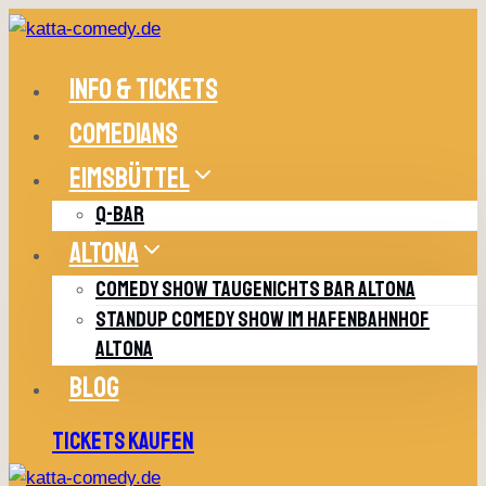
Zum
Inhalt
springen
INFO & TICKETS
COMEDIANS
EIMSBÜTTEL
Q-BAR
ALTONA
COMEDY SHOW TAUGENICHTS BAR ALTONA
STANDUP COMEDY SHOW IM HAFENBAHNHOF
ALTONA
BLOG
TICKETS KAUFEN