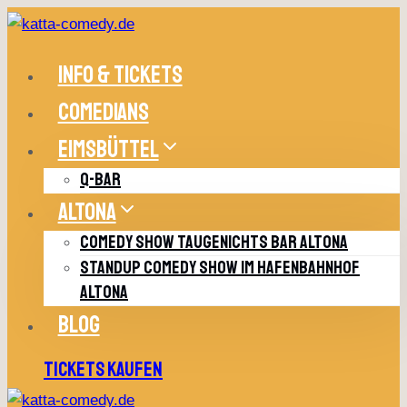
Zum
Inhalt
springen
INFO & TICKETS
COMEDIANS
EIMSBÜTTEL
Q-BAR
ALTONA
COMEDY SHOW TAUGENICHTS BAR ALTONA
STANDUP COMEDY SHOW IM HAFENBAHNHOF
ALTONA
BLOG
TICKETS KAUFEN