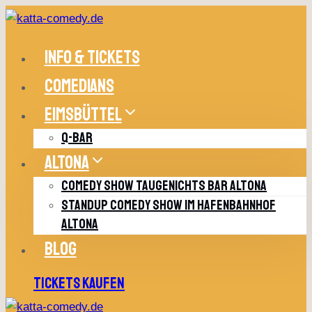
Zum
Inhalt
springen
INFO & TICKETS
COMEDIANS
EIMSBÜTTEL
Q-BAR
ALTONA
COMEDY SHOW TAUGENICHTS BAR ALTONA
STANDUP COMEDY SHOW IM HAFENBAHNHOF
ALTONA
BLOG
TICKETS KAUFEN