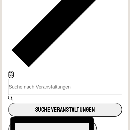
Veranstaltungen
SUCHE
Bitte
Suche
Schlüsselwort
Und
eingeben.
Suche
SUCHE VERANSTALTUNGEN
Ansichten,
nach
Veranstaltung
Navigation
Veranstaltungen
Schlüsselwort.