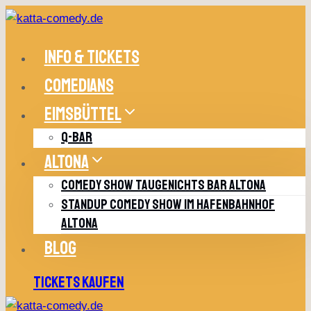
Zum
Inhalt
springen
INFO & TICKETS
COMEDIANS
EIMSBÜTTEL
Q-BAR
ALTONA
COMEDY SHOW TAUGENICHTS BAR ALTONA
STANDUP COMEDY SHOW IM HAFENBAHNHOF
ALTONA
BLOG
TICKETS KAUFEN