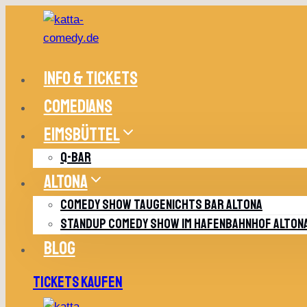
Zum
Inhalt
springen
INFO & TICKETS
COMEDIANS
EIMSBÜTTEL
Q-BAR
ALTONA
COMEDY SHOW TAUGENICHTS BAR ALTONA
STANDUP COMEDY SHOW IM HAFENBAHNHOF ALTON
BLOG
TICKETS KAUFEN