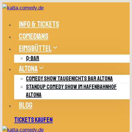
Zum
Inhalt
springen
INFO & TICKETS
COMEDIANS
EIMSBÜTTEL
Q-BAR
ALTONA
COMEDY SHOW TAUGENICHTS BAR ALTONA
STANDUP COMEDY SHOW IM HAFENBAHNHOF
ALTONA
BLOG
TICKETS KAUFEN