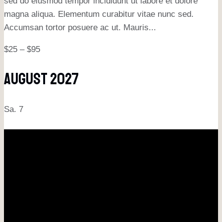
sed do eiusmod tempor incididunt ut labore et dolore
magna aliqua. Elementum curabitur vitae nunc sed.
Accumsan tortor posuere ac ut. Mauris...
$25 – $95
August 2027
Sa.
7