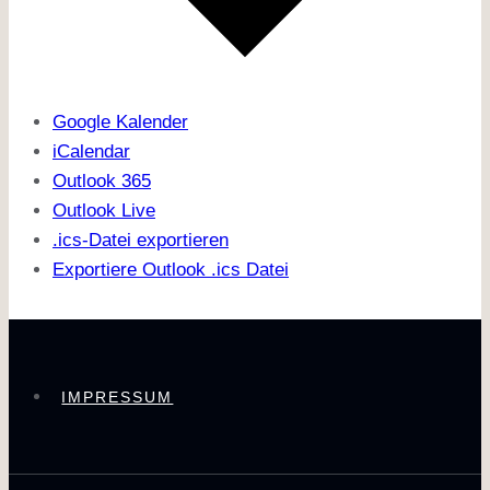
Google Kalender
iCalendar
Outlook 365
Outlook Live
.ics-Datei exportieren
Exportiere Outlook .ics Datei
IMPRESSUM