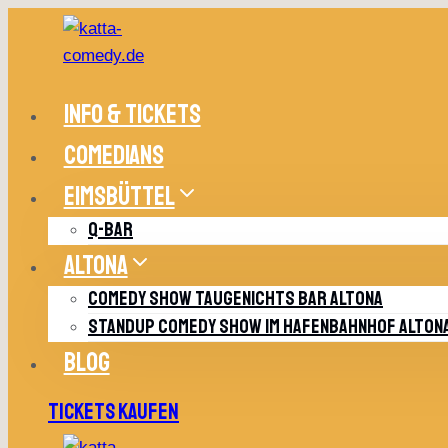
Zum
Inhalt
springen
INFO & TICKETS
COMEDIANS
EIMSBÜTTEL
Q-BAR
ALTONA
COMEDY SHOW TAUGENICHTS BAR ALTONA
STANDUP COMEDY SHOW IM HAFENBAHNHOF ALTON
BLOG
TICKETS KAUFEN