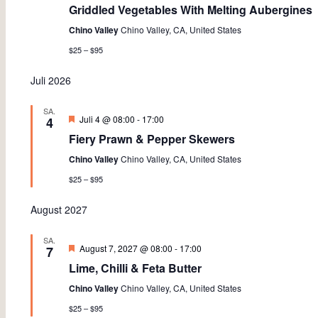
Griddled Vegetables With Melting Aubergines
Chino Valley
Chino Valley, CA, United States
$25 – $95
Juli 2026
SA.
Empfohlen
Juli 4 @ 08:00
-
17:00
4
Fiery Prawn & Pepper Skewers
Chino Valley
Chino Valley, CA, United States
$25 – $95
August 2027
SA.
Empfohlen
August 7, 2027 @ 08:00
-
17:00
7
Lime, Chilli & Feta Butter
Chino Valley
Chino Valley, CA, United States
$25 – $95