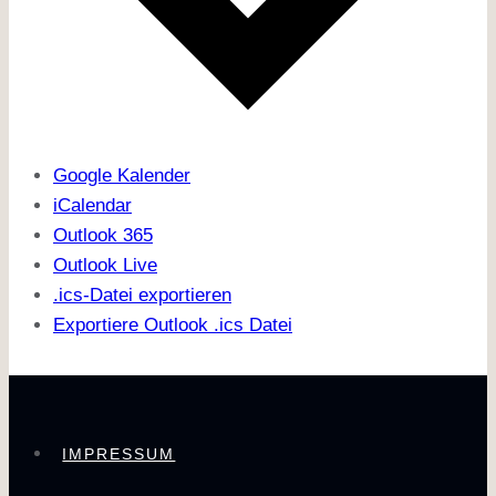
Google Kalender
iCalendar
Outlook 365
Outlook Live
.ics-Datei exportieren
Exportiere Outlook .ics Datei
IMPRESSUM