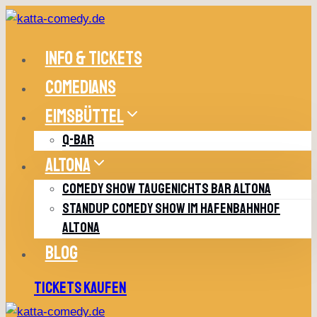
Zum
Inhalt
springen
INFO & TICKETS
COMEDIANS
EIMSBÜTTEL
Q-BAR
ALTONA
COMEDY SHOW TAUGENICHTS BAR ALTONA
STANDUP COMEDY SHOW IM HAFENBAHNHOF
ALTONA
BLOG
TICKETS KAUFEN