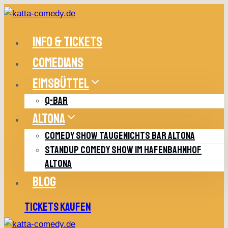
Zum
Inhalt
springen
INFO & TICKETS
COMEDIANS
EIMSBÜTTEL
Q-BAR
ALTONA
COMEDY SHOW TAUGENICHTS BAR ALTONA
STANDUP COMEDY SHOW IM HAFENBAHNHOF
ALTONA
BLOG
TICKETS KAUFEN