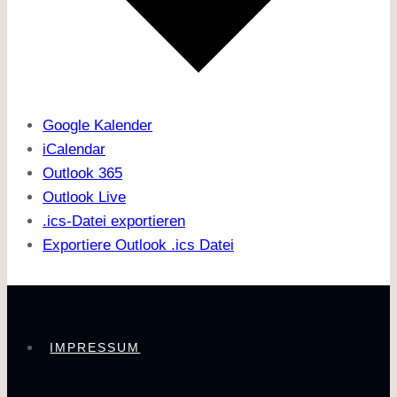
Google Kalender
iCalendar
Outlook 365
Outlook Live
.ics-Datei exportieren
Exportiere Outlook .ics Datei
IMPRESSUM